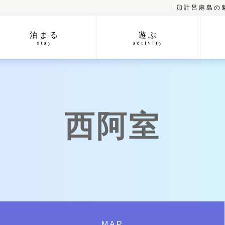
加計呂麻島の
泊まる
遊ぶ
stay
activity
西阿室
MAP