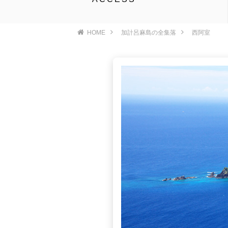
HOME
加計呂麻島の全集落
西阿室