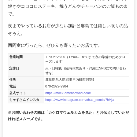
焼きやコロコロステーキ、焼うどんやチャーハンのご飯ものま
で。
夜までやっているお店が少ない加計呂麻島では嬉しい限りの品
ぞろえ。
西阿室に行ったら、ぜひ立ち寄りたいお店です。
営業時間
11:00〜23:00（17:00～18:30まで夜の準備のためクロ
ーズします）
定休日
火・日曜夜（臨時休業あり・詳細はSNSにて問い合わ
せを）
住所
鹿児島県大島郡瀬戸内町西阿室8
電話
070-2829-9984
公式サイト
https://mock.amebaownd.com/
ちゃずさんインスタ
https://www.instagram.com/chaz_comic/?hl=ja
※お問い合わせの際は「カケロマウェルカムを見た」とお伝えしていただ
ければスムーズです。