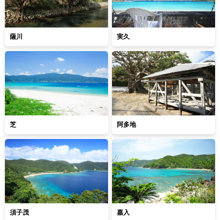
薩川
実久
芝
阿多地
須子茂
嘉入