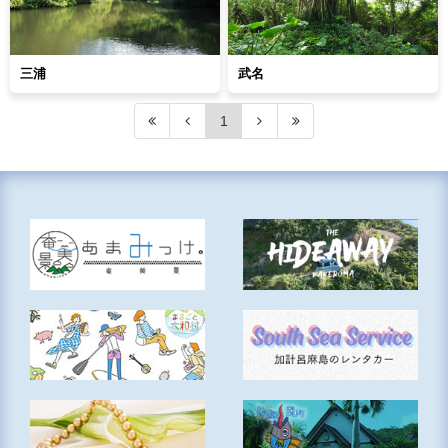
三浦
武名
1