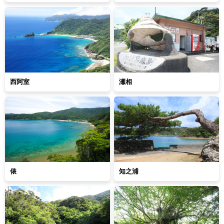
西阿室
瀬相
俵
知之浦