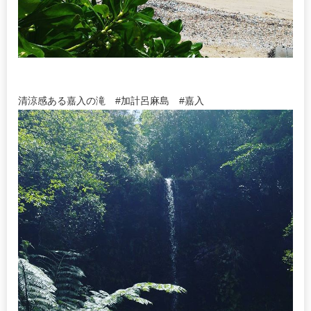
清涼感ある嘉入の滝 #加計呂麻島 #嘉入