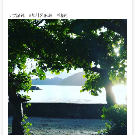
ラブ諸鈍 #加計呂麻島 #諸鈍