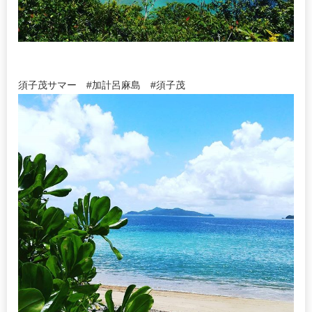
須子茂サマー #加計呂麻島 #須子茂