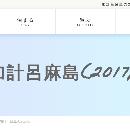
加計呂麻島の
泊まる
遊ぶ
stay
activity
呂麻島(2017/
の加計呂麻島の思い出