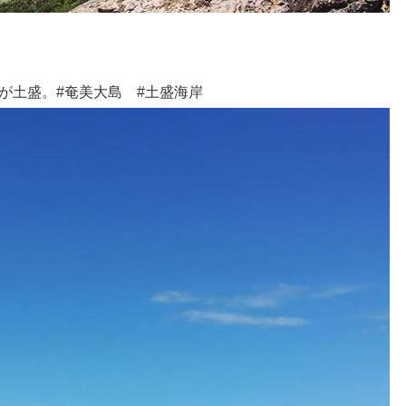
が土盛。#奄美大島 #土盛海岸