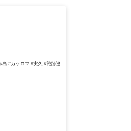
 #カケロマ #実久 #戦跡巡