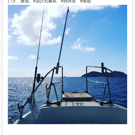
いざ、勝負。#加計呂麻島 #西阿室 #南龍