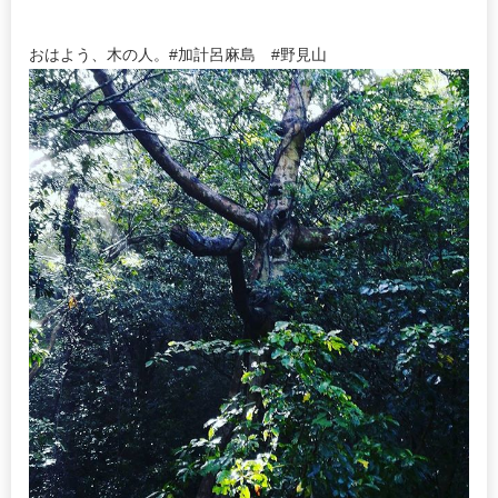
おはよう、木の人。#加計呂麻島 #野見山