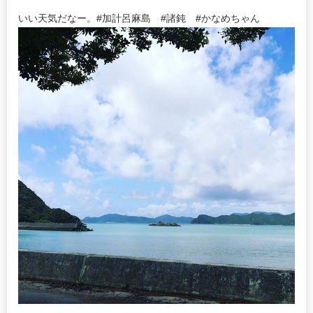
いい天気だなー。#加計呂麻島 #諸鈍 #かなめちゃん