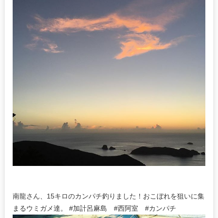
南龍さん、15キロのカンパチ釣りました！おこぼれを狙いに集
まるウミガメ達。 #加計呂麻島 #西阿室 #カンパチ