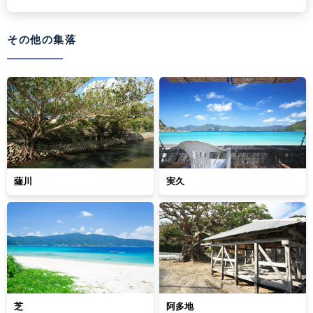
その他の集落
薩川
実久
芝
阿多地