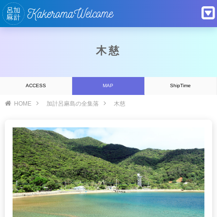
木慈
ACCESS
MAP
ShipTime
HOME
加計呂麻島の全集落
木慈