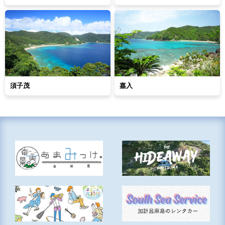
須子茂
嘉入