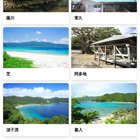
薩川
実久
芝
阿多地
須子茂
嘉入