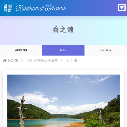
呑之浦
ACCESS
MAP
ShipTime
HOME
加計呂麻島の全集落
呑之浦