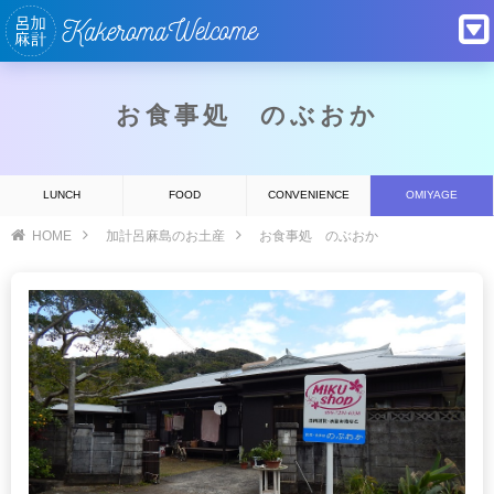
お食事処 のぶおか
LUNCH
FOOD
CONVENIENCE
OMIYAGE
HOME
加計呂麻島のお土産
お食事処 のぶおか