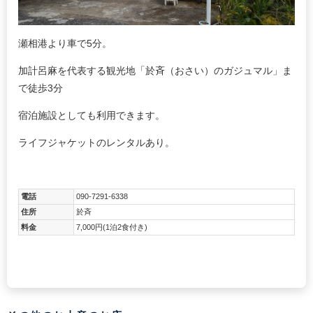
瀬相港より車で5分。
加計呂麻を代表する観光地「於斉（おさい）のガジュマル」ま
で徒歩3分
宿泊施設としても利用できます。
ライフジャケットのレンタルあり。
電話
090-7291-6338
住所
於斉
料金
7,000円(1泊2食付き)