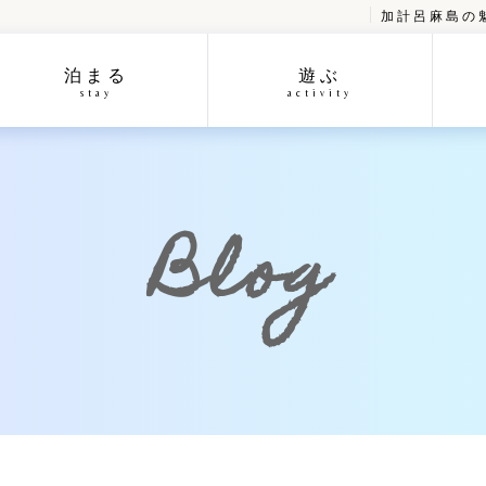
加計呂麻島の
泊まる
遊ぶ
stay
activity
Blog