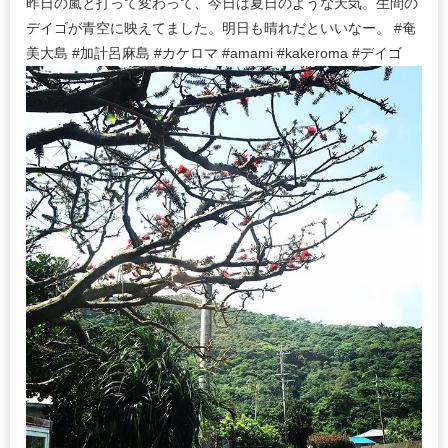
昨日の嵐と打って変わって、今日は夏日のような天気。生間の
デイゴが青空に映えてました。明日も晴れだといいなー。 #奄
美大島 #加計呂麻島 #カケロマ #amami #kakeroma #デイゴ