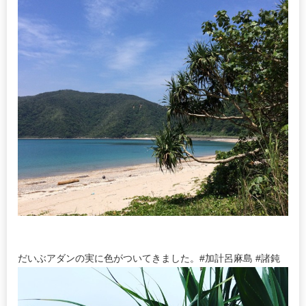
だいぶアダンの実に色がついてきました。#加計呂麻島 #諸鈍