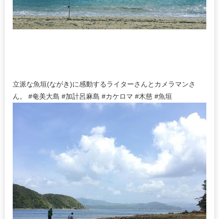
立派な魚垣(ながき)に感動するライターさんとカメラマンさ
ん。 #奄美大島 #加計呂麻島 #カケロマ #木慈 #魚垣