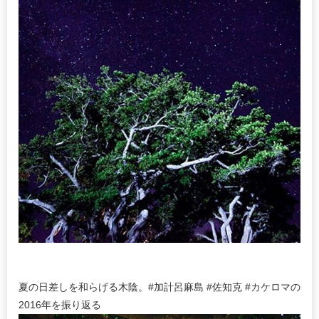
夏の日差しを和らげる木陰。#加計呂麻島 #佐知克 #カケロマの
2016年を振り返る