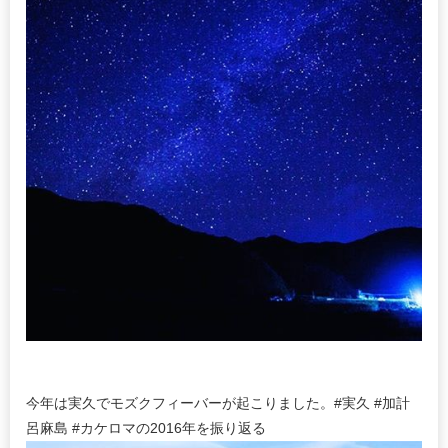
今年は実久でモズクフィーバーが起こりました。#実久 #加計
呂麻島 #カケロマの2016年を振り返る