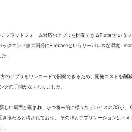
ルチプラットフォーム対応のアプリを開発できるFlutterという
ンド側の開発にFirebaseというサーバレスな環境 - mobile Bac
した。
id,iOS両方のアプリをワンコードで開発できるため、開発コストを削減で
ングの手間がなくなりました。
Xに新しい局面が産まれ、かつ将来的に様々なデバイスのOSが、 G
ャ)に置き換わると噂されており、 そのUIとアプリケーションはFlu
す。