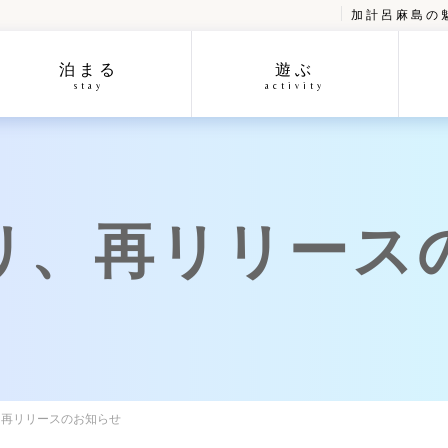
加計呂麻島の
泊まる
遊ぶ
stay
activity
リ、再リリース
、再リリースのお知らせ