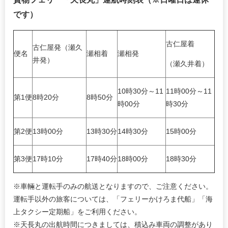
です）
古仁屋着
古仁屋発（瀬久
便名
瀬相着
瀬相発
井発）
（瀬久井着）
10時30分～11
11時
00分～11
第1便
8時20分
8時50分
時00分
時30分
第2便
13時00分
13時30分
14時30分
15時00分
第3便
17時10分
17時40分
18時00分
18時30分
※車輛と運転手のみの航送となりますので、ご注意ください。
運転手以外の旅客については、「フェリーかけろま代船」「海
上タクシー定期船」をご利用ください。
※天長丸の出航時間につきましては、積込み車両の調整があり