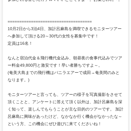
====================================
10月2日から3泊4日、加計呂麻島を満喫できるモニターツアー
へ参加して頂ける20～30代の女性を募集中です！
定員は16名！
なんと宿泊代金＆飛行機代金込み、朝昼夜の食事代込みでツア
ー料金49,800円と激安です！早い者勝ちですよ～。
(奄美大島までの飛行機はバニラエアーで成田→奄美間のみと
なります。)
モニターツアーと言っても、ツアーの様子を写真撮影をさせて
頂くことと、アンケートに答えて頂く以外は、加計呂麻島を深
く知って、楽しんでもらうことが主な目的のツアーです。 加計
呂麻島に興味があったけど、なかなか行く機会がなかったな～
という方、この機会にぜひ遊びに来てくださいね！