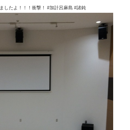
したよ！！！衝撃！ #加計呂麻島 #諸鈍