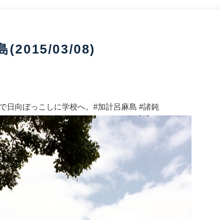
015/03/08)
で日向ぼっこしに学校へ。#加計呂麻島 #諸鈍