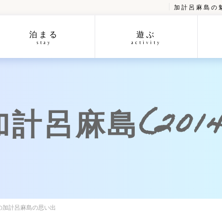
加計呂麻島の
泊まる
遊ぶ
stay
activity
呂麻島(2014/
日の加計呂麻島の思い出