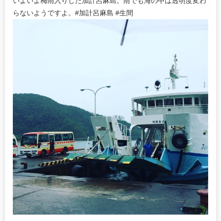
いよいよ梅雨入りした加計呂麻島。雨でも海の中は透明度変わ
らないようですよ。#加計呂麻島 #生間