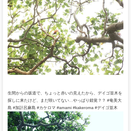
生間からの坂道で、ちょっと赤いの見えたから、デイゴ並木を
探しに来たけど、まだ咲いてない…やっぱり錯覚？？ #奄美大
島 #加計呂麻島 #カケロマ #amami #kakeroma #デイゴ並木