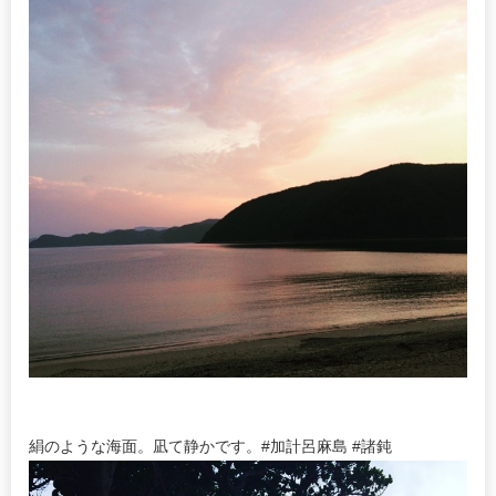
絹のような海面。凪て静かです。#加計呂麻島 #諸鈍