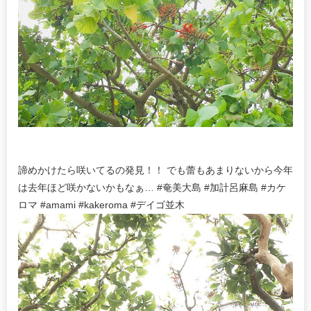
諦めかけたら咲いてるの発見！！ でも蕾もあまりないから今年
は去年ほど咲かないかもなぁ… #奄美大島 #加計呂麻島 #カケ
ロマ #amami #kakeroma #デイゴ並木