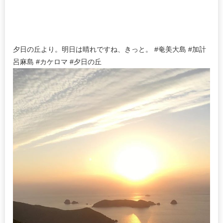
夕日の丘より。明日は晴れですね、きっと。 #奄美大島 #加計
呂麻島 #カケロマ #夕日の丘