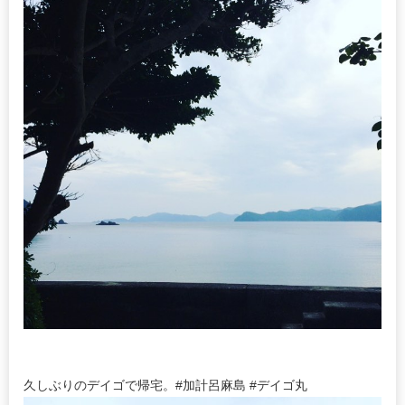
久しぶりのデイゴで帰宅。#加計呂麻島 #デイゴ丸