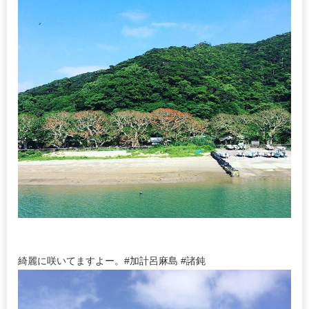
綺麗に咲いてますよー。#加計呂麻島 #諸鈍