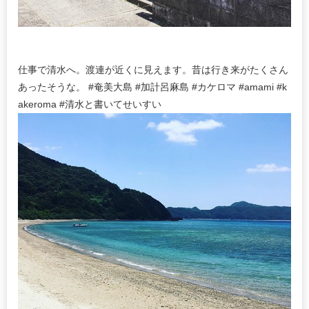
仕事で清水へ。渡連が近くに見えます。昔は行き来がたくさん
あったそうな。 #奄美大島 #加計呂麻島 #カケロマ #amami #k
akeroma #清水と書いてせいすい