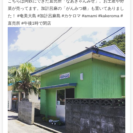
こちらは阿鉄にできた直売所「なあきゃんみせ」。お土産や野
菜が売ってます。加計呂麻の「がんみつ糖」も置いてありまし
た！ #奄美大島 #加計呂麻島 #カケロマ #amami #kakeroma #
直売所 #午後1時で閉店