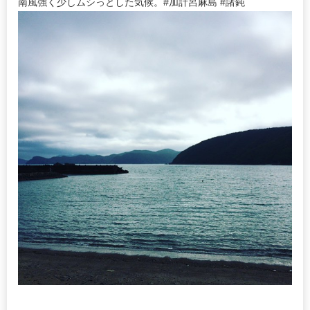
南風強く少しムシっとした気候。#加計呂麻島 #諸鈍