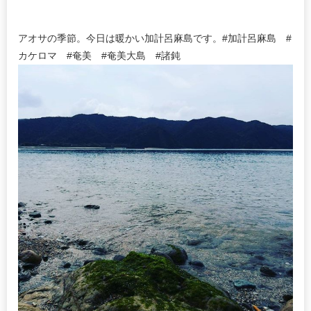
アオサの季節。今日は暖かい加計呂麻島です。#加計呂麻島 #
カケロマ #奄美 #奄美大島 #諸鈍