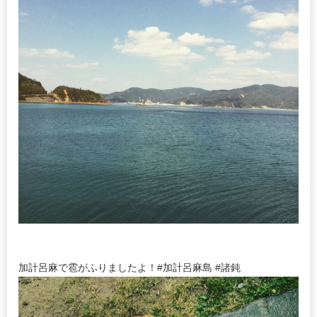
加計呂麻で雹がふりましたよ！#加計呂麻島 #諸鈍