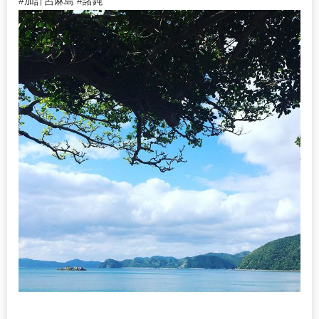
#加計呂麻島 #諸鈍