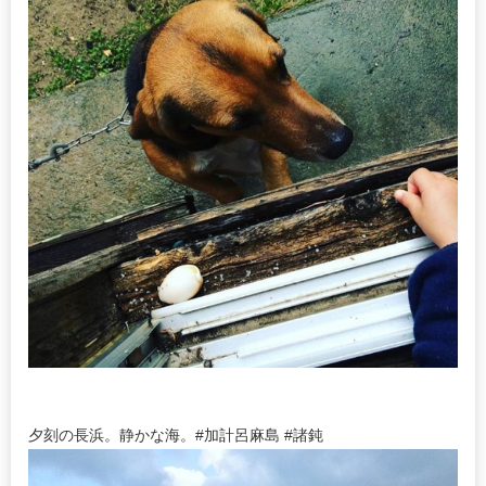
夕刻の長浜。静かな海。#加計呂麻島 #諸鈍