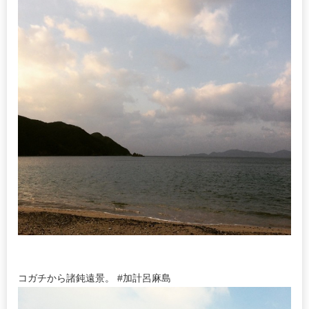
コガチから諸鈍遠景。 #加計呂麻島