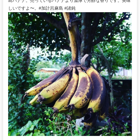
島バナナ。売っているバナナより濃厚で芳醇な香りです。美味
しいですよ〜。#加計呂麻島 #諸鈍