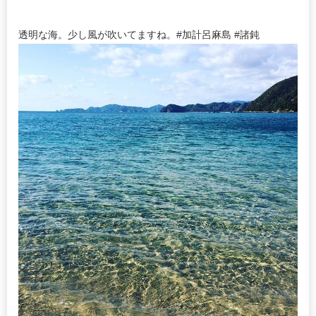
透明な海。少し風が吹いてますね。#加計呂麻島 #諸鈍