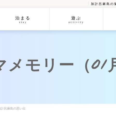
加計呂麻島の
泊まる
遊ぶ
stay
activity
メモリー（01
加計呂麻島の思い出