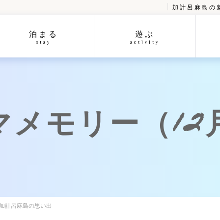
加計呂麻島の
泊まる
遊ぶ
stay
activity
メモリー（12
の加計呂麻島の思い出