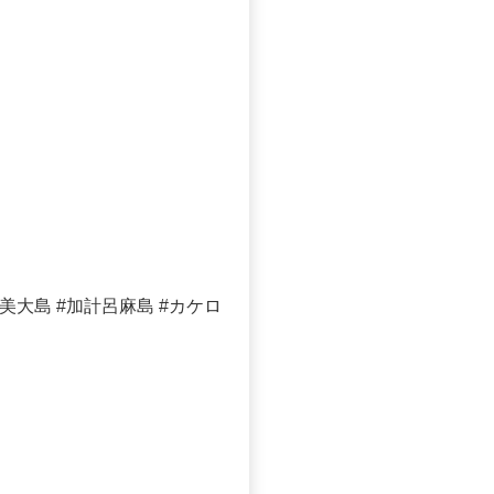
大島 #加計呂麻島 #カケロ