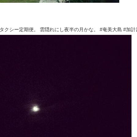
クシー定期便。 雲隠れにし夜半の月かな。 #奄美大島 #加計呂