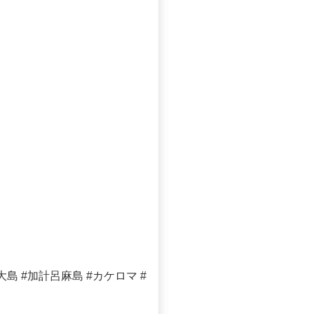
 #加計呂麻島 #カケロマ #