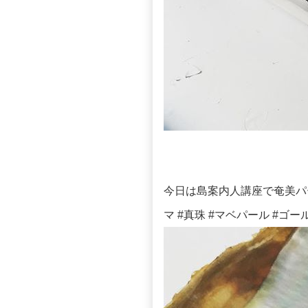
今日は島案内人講座で奄美パー
マ #真珠 #マベパール #ゴ