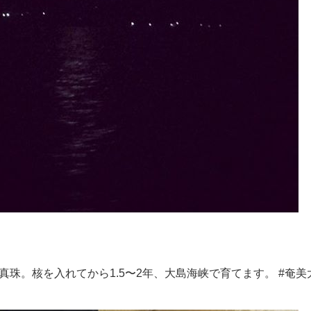
珠。核を入れてから1.5〜2年、大島海峡で育てます。 #奄美大島