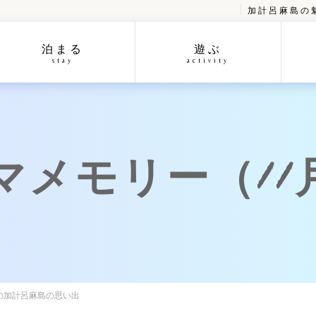
加計呂麻島の
泊まる
遊ぶ
stay
activity
マメモリー（11月
日の加計呂麻島の思い出