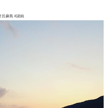
呂麻島 #諸鈍