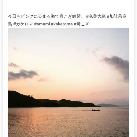
今日もピンクに染まる海で舟こぎ練習。 #奄美大島 #加計呂麻
島 #カケロマ #amami #kakeroma #舟こぎ