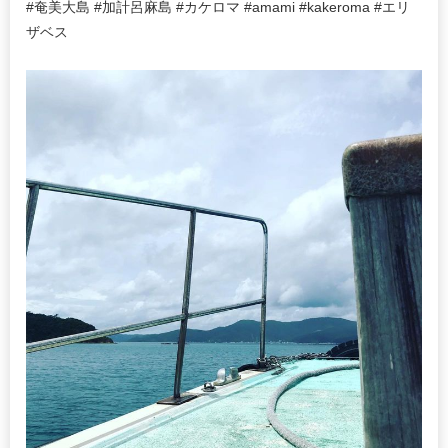
#奄美大島 #加計呂麻島 #カケロマ #amami #kakeroma #エリ
ザベス