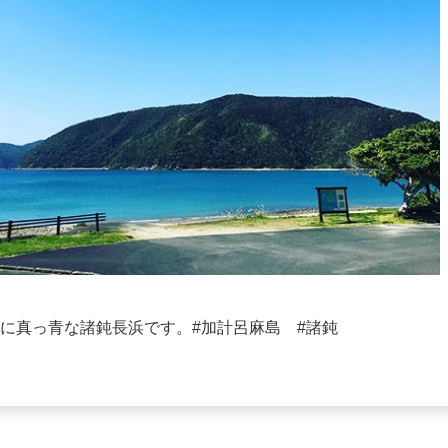
りに真っ青な諸鈍長浜です。#加計呂麻島 #諸鈍