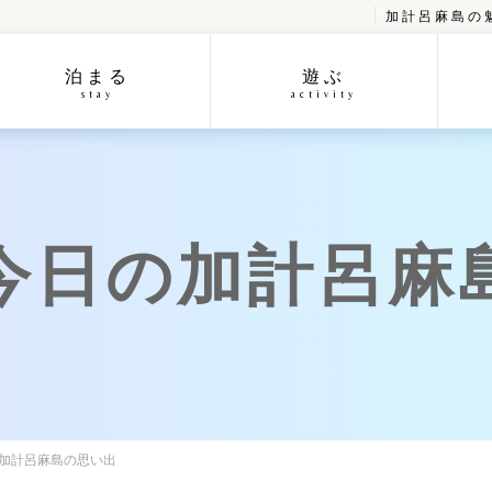
加計呂麻島の
泊まる
遊ぶ
stay
activity
今日の加計呂麻
の加計呂麻島の思い出