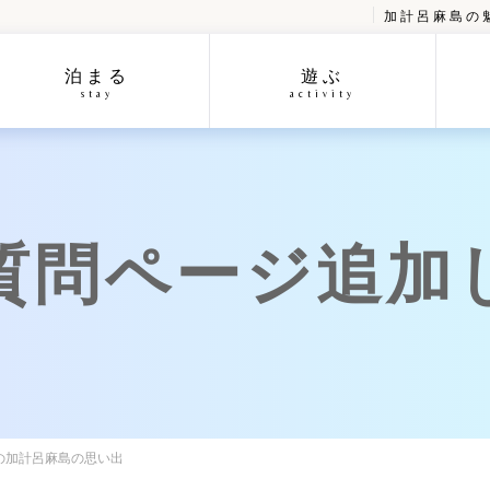
加計呂麻島の
泊まる
遊ぶ
stay
activity
質問ページ追加
日の加計呂麻島の思い出