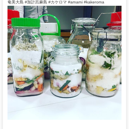
奄美大島 #加計呂麻島 #カケロマ #amami #kakeroma