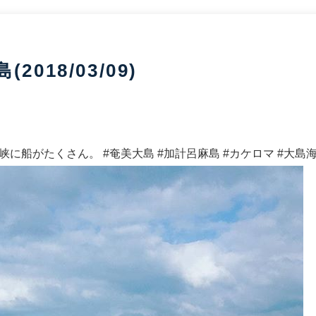
018/03/09)
に船がたくさん。 #奄美大島 #加計呂麻島 #カケロマ #大島海