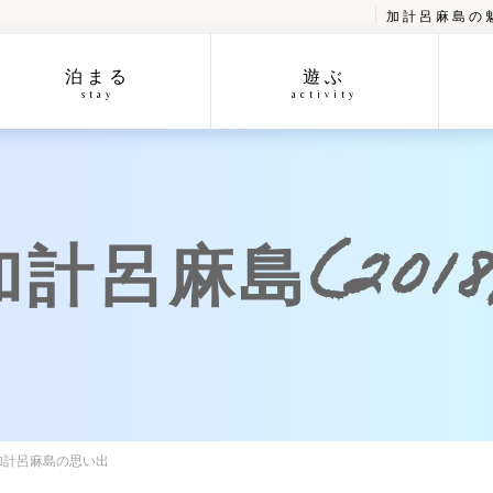
加計呂麻島の
泊まる
遊ぶ
stay
activity
呂麻島(2018/
加計呂麻島の思い出