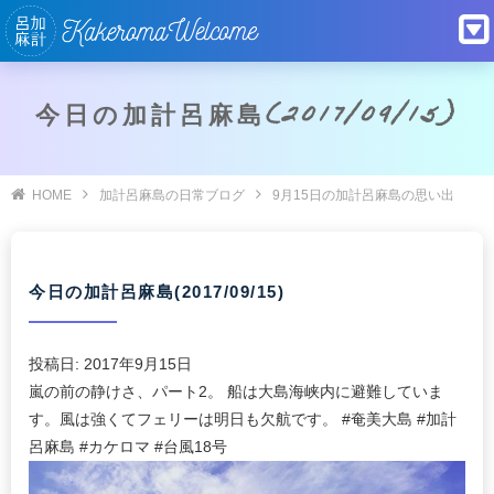
今日の加計呂麻島(2017/09/15)
HOME
加計呂麻島の日常ブログ
9月15日の加計呂麻島の思い出
今日の加計呂麻島(2017/09/15)
投稿日:
2017年9月15日
嵐の前の静けさ、パート2。 船は大島海峡内に避難していま
す。風は強くてフェリーは明日も欠航です。 #奄美大島 #加計
呂麻島 #カケロマ #台風18号