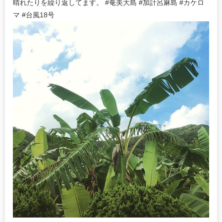
晴れたりを繰り返してます。 #奄美大島 #加計呂麻島 #カケロ
マ #台風18号