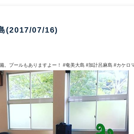
017/07/16)
。プールもありますよー！ #奄美大島 #加計呂麻島 #カケロマ