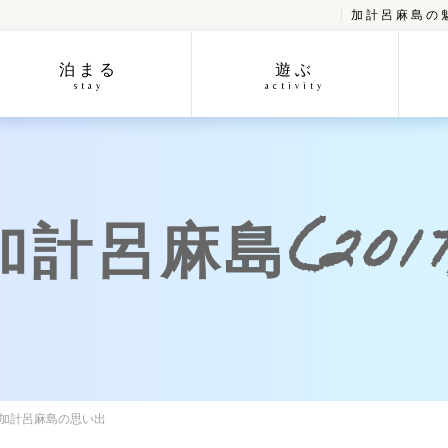
加計呂麻島の
泊まる
遊ぶ
stay
activity
呂麻島(2017/
の加計呂麻島の思い出