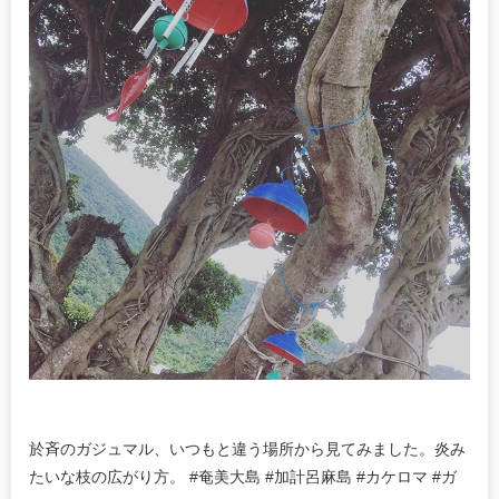
於斉のガジュマル、いつもと違う場所から見てみました。炎み
たいな枝の広がり方。 #奄美大島 #加計呂麻島 #カケロマ #ガ