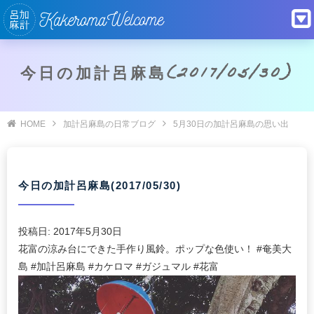
今日の加計呂麻島(2017/05/30)
HOME
加計呂麻島の日常ブログ
5月30日の加計呂麻島の思い出
今日の加計呂麻島(2017/05/30)
投稿日:
2017年5月30日
花富の涼み台にできた手作り風鈴。ポップな色使い！ #奄美大
島 #加計呂麻島 #カケロマ #ガジュマル #花富