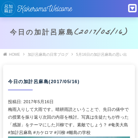
今日の加計呂麻島(2017/05/16)
HOME
加計呂麻島の日常ブログ
5月16日の加計呂麻島の思い出
今日の加計呂麻島(2017/05/16)
投稿日:
2017年5月16日
梅雨入りして大雨です。晴耕雨読ということで、先日の俵中で
の授業を振り返り次回の内容を検討。写真は生徒たちが作った
「感謝」をテーマにした川柳です。素敵でしょう？ #奄美大島
#加計呂麻島 #カケロマ #川柳 #離島の学校