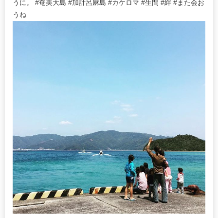
うに。 #奄美大島 #加計呂麻島 #カケロマ #生間 #絆 #また会お
うね