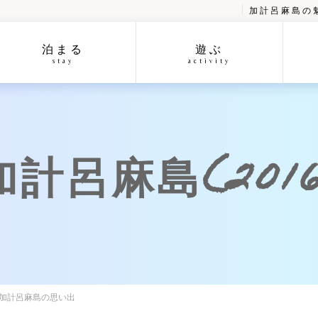
加計呂麻島の
泊まる
遊ぶ
stay
activity
呂麻島(2016/
の加計呂麻島の思い出