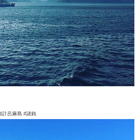
計呂麻島 #諸鈍