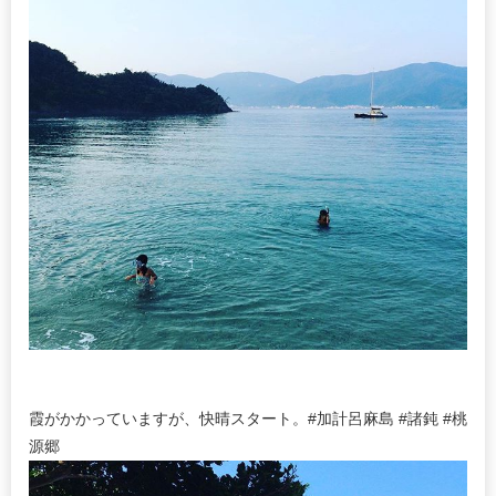
霞がかかっていますが、快晴スタート。#加計呂麻島 #諸鈍 #桃
源郷