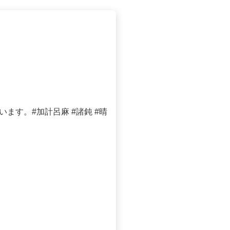
す。#加計呂麻 #諸鈍 #晴