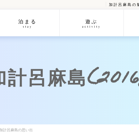
加計呂麻島の
泊まる
遊ぶ
stay
activity
呂麻島(2016/
の加計呂麻島の思い出