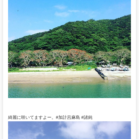
綺麗に咲いてますよー。#加計呂麻島 #諸鈍