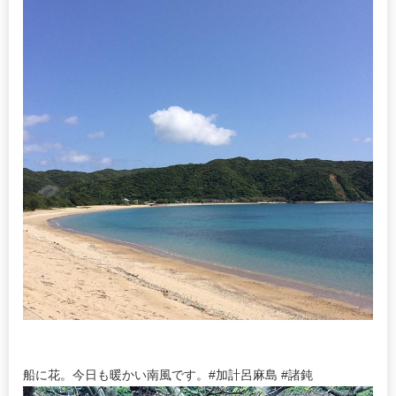
船に花。今日も暖かい南風です。#加計呂麻島 #諸鈍