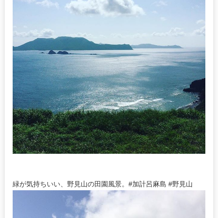
緑が気持ちいい、野見山の田園風景。#加計呂麻島 #野見山