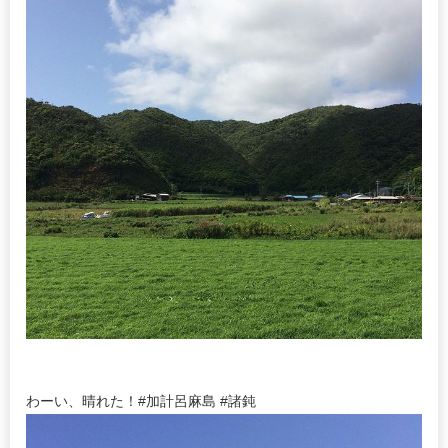
わーい、晴れた！#加計呂麻島 #諸鈍