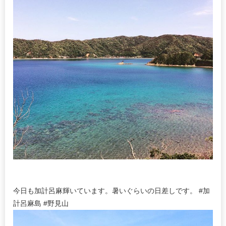
今日も加計呂麻輝いています。暑いぐらいの日差しです。 #加
計呂麻島 #野見山