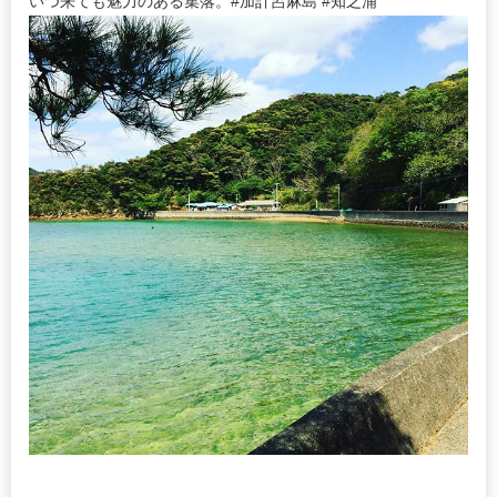
いつ来ても魅力のある集落。#加計呂麻島 #知之浦