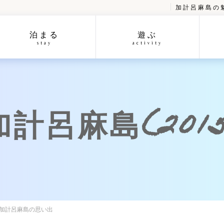
加計呂麻島の
泊まる
遊ぶ
stay
activity
呂麻島(2015/
の加計呂麻島の思い出