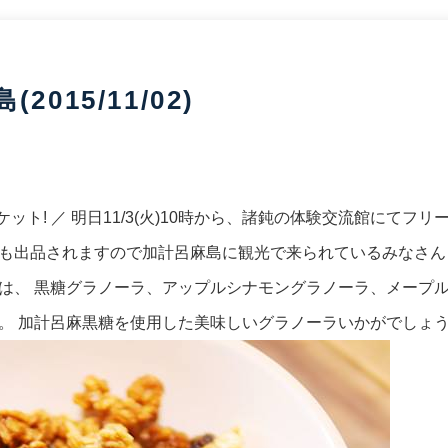
015/11/02)
ット! ／ 明日11/3(火)10時から、諸鈍の体験交流館にてフ
も出品されますので加計呂麻島に観光で来られているみなさん
は、 黒糖グラノーラ、アップルシナモングラノーラ、メープ
。 加計呂麻黒糖を使用した美味しいグラノーラいかがでしょ