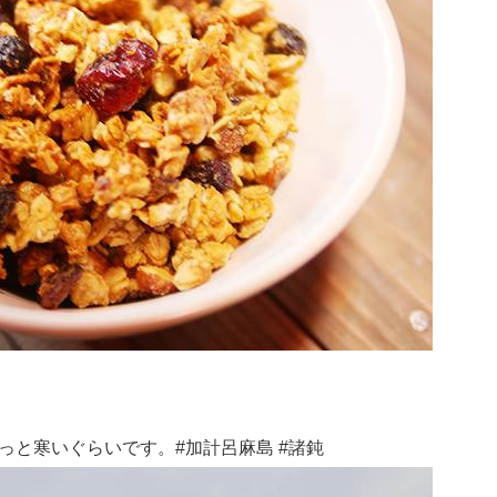
っと寒いぐらいです。#加計呂麻島 #諸鈍